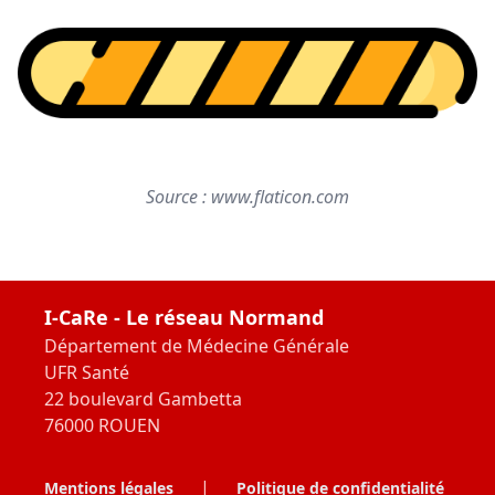
Source : www.flaticon.com
I-CaRe - Le réseau Normand
Département de Médecine Générale
UFR Santé
22 boulevard Gambetta
76000 ROUEN
|
Mentions légales
Politique de confidentialité